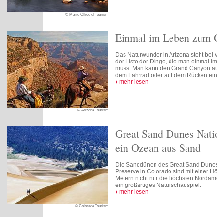
© Maine Office of Tourism
Einmal im Leben zum 
Das Naturwunder in Arizona steht bei 
der Liste der Dinge, die man einmal 
muss. Man kann den Grand Canyon aus 
dem Fahrrad oder auf dem Rücken ein
mehr lesen
© Arizona Tourism
Great Sand Dunes Nati
ein Ozean aus Sand
Die Sanddünen des Great Sand Dunes
Preserve in Colorado sind mit einer H
Metern nicht nur die höchsten Nordam
ein großartiges Naturschauspiel.
mehr lesen
© Colorado Tourism