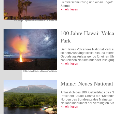
Lichtverschmutzung und einen ungetrüb
Sterne.
mehr lesen
© Georgia Department of Economic Development
100 Jahre Hawaii Volca
Park
Der Hawaii Volcanoes National Park au
seinem Aushängeschild Kilauea feiert
Geburtstag. Anlass genug für einen Üb
zahlreichen Naturwunder der Inselgru
mehr lesen
© Big Island Visitors Bureau/Paul Zizka
Maine: Neues Nationa
Anlässlich des 100. Geburtstags des N
Präsident Barack Obama die "Katahdi
Norden des Bundesstaates Maine zum
Nationalmonument der Vereinigten Staa
mehr lesen