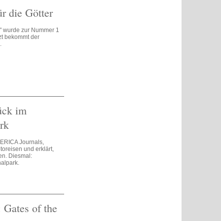
r die Götter
" wurde zur Nummer 1
tzt bekommt der
.
ück im
rk
MERICA Journals,
toreisen und erklärt,
en. Diesmal:
alpark.
 Gates of the