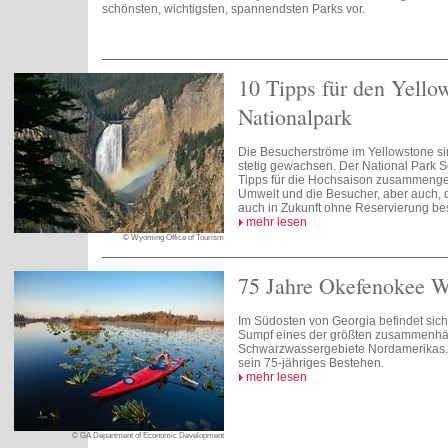
schönsten, wichtigsten, spannendsten Parks vor.
10 Tipps für den Yello
Nationalpark
Die Besucherströme im Yellowstone sin
stetig gewachsen. Der National Park S
Tipps für die Hochsaison zusammenges
Umwelt und die Besucher, aber auch, 
auch in Zukunft ohne Reservierung b
mehr lesen
© Wyoming Office of Tourism
75 Jahre Okefenokee Wi
Im Südosten von Georgia befindet sic
Sumpf eines der größten zusammenh
Schwarzwassergebiete Nordamerikas. 
sein 75-jähriges Bestehen.
mehr lesen
© GA Department of Economic Development