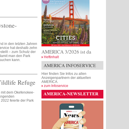
wstone-
d in den letzten Jahren
ervice hat deshalb zehn
AMERICA 3/2026 ist da
tellt – zum Schutz der
damit man den Park
Heftinhalt
esuchen kann.
Hier finden Sie Infos zu allen
Anzeigenpartnern der aktuellen
ldlife Refuge
AMERICA.
zum Infoservice
h mit dem Okefenokee-
ängenden
2022 feierte der Park