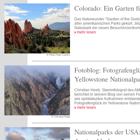
Colorado: Ein Garten fü
Das Naturwunder "Garden of the Gods
aller amerikanischen Parks gekürt. Je
Naturpark ein neues Besucherzentrum
mehr lesen
© Pikes Peak Country
Fotoblog: Fotografengl
Yellowstone Nationalpa
Christian Heeb, Stammfotograf des A
berichtet in seinem Blog von seinen Fo
wie spektakuläre Aufnahmen entstand
Fotografenglück im Yellowstone Nation
mehr lesen
© Christian Heeb
Nationalparks der USA: