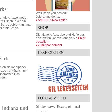
rks
We’ll keep you posted!
Jetzt anmelden zum
er gleich zwei neue
AMERICA Newsletter
dem Clinch River ein
n Schutzgebiet kann man
er eintauchen.
Die aktuelle Ausgabe und Hefte aus
den letzten Jahren können Sie
hier
bestellen
Zum Abonnement
Park
ebten Nationalparks,
rado hat kürzlich mit
k eröffnet. Das
erden.
Slideshow: Texas, einmal
 Indiana und