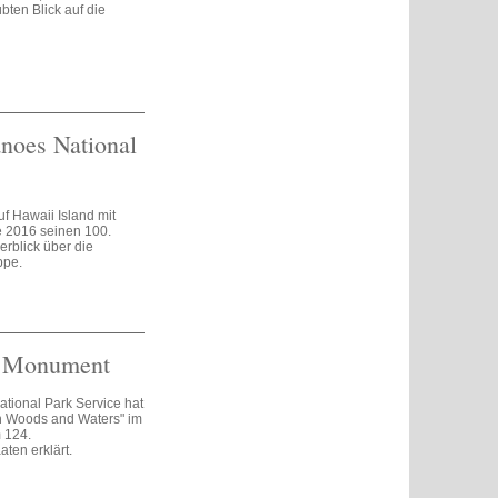
ten Blick auf die
noes National
f Hawaii Island mit
e 2016 seinen 100.
erblick über die
ppe.
l Monument
ational Park Service hat
n Woods and Waters" im
 124.
ten erklärt.