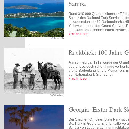
Samoa
Rund 340.000 Quadratkilometer Fläch
Schutz des National Park Service in d
bekanntesten der 62 Nationalparks zä
Yellowstone und der Grand Canyon. D
unbekannteren lohnen einen Besuch.
mehr lesen
© Brand USA
Rückblick: 100 Jahre 
Am 26. Februar 1919 wurde der Grand
gegründet, doch schon lange vorher ha
große Bedeutung für die Menschen. Ein 
der Nationalpark-Gründung.
mehr lesen
© Visit Arizona
Georgia: Erster Dark S
Der Stephen C. Foster State Park ist der
Sky Park in Georgia. Er erfüllt alle V
Schutz von Lebensraum für nachtaktiv