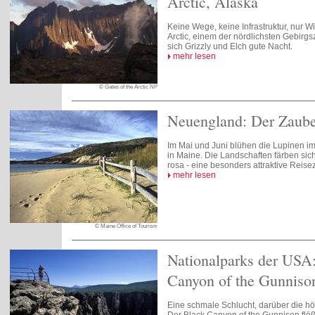
Arctic, Alaska
Keine Wege, keine Infrastruktur, nur Wil
Arctic, einem der nördlichsten Gebirg
sich Grizzly und Elch gute Nacht.
mehr lesen
© Gates of the Arctic NP
Neuengland: Der Zaube
Im Mai und Juni blühen die Lupinen im
in Maine. Die Landschaften färben sich
rosa - eine besonders attraktive Reisez
mehr lesen
© Maine Office of Tourism
Nationalparks der USA
Canyon of the Gunniso
Eine schmale Schlucht, darüber die hö