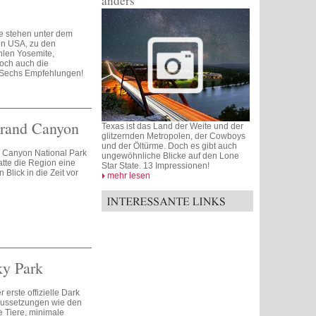
anders
e stehen unter dem
en USA, zu den
hlen Yosemite,
och auch die
 Sechs Empfehlungen!
Grand Canyon
Texas ist das Land der Weite und der
glitzernden Metropolen, der Cowboys
und der Öltürme. Doch es gibt auch
 Canyon National Park
ungewöhnliche Blicke auf den Lone
tte die Region eine
Star State. 13 Impressionen!
Blick in die Zeit vor
mehr lesen
ky Park
 erste offizielle Dark
oraussetzungen wie den
e Tiere, minimale