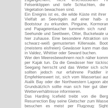
Felsenklippen und tiefe Schluchten, die
Vegetation bewachsen sind.
Ein Ereignis ist es, die wilde Küste mit ihrer
Vielfalt an Seevögeln auf einer halb- o
Bootstour zu erkunden. Pinguine, Kormoran
und Papageientaucher tummeln sich rund 
Seehunde und Seelöwen, Otter, Buckelwale u
hier zuhause. Eine besondere Attraktion si
schwarz-weiß gemusterten Killerwale. Boot
(meistens eisfreien) Gewässer kann man das
in Valdez, Whittier oder Seward buchen.
Wer den Meeresbewohnern noch näher kommen
per Kajak tun. Da die Gewässer hier tückisc
Seegang herrscht und das Wetter sich schn
sollten jedoch nur erfahrene Paddler 
Empfehlenswert ist, sich vom Wassertaxi aus
Aialik Bay oder der Northwestern Lagoon ab
Grundsätzlich sollte man sich hier gut übe
Wetterverhältnisse informieren.
Das Harding Icefield treibt von die Ber
Resurrection Bay seine Gletscher zum Wasser
besuchen es meist per Flugzeug: Sights