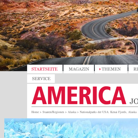
Home
>
Staaten/Regionen
>
Alaska
>
Nationalparks der USA: Kenai Fjords, Alaska