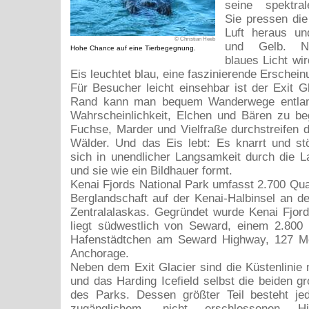
seine spektral
Sie pressen die
Luft heraus un
© Christian Heeb
und Gelb. Nu
Hohe Chance auf eine Tierbegegnung.
blaues Licht wir
Eis leuchtet blau, eine faszinierende Erschein
Für Besucher leicht einsehbar ist der Exit G
Rand kann man bequem Wanderwege entlang
Wahrscheinlichkeit, Elchen und Bären zu be
Fuchse, Marder und Vielfraße durchstreifen d
Wälder. Und das Eis lebt: Es knarrt und st
sich in unendlicher Langsamkeit durch die L
und sie wie ein Bildhauer formt.
Kenai Fjords National Park umfasst 2.700 Qua
Berglandschaft auf der Kenai-Halbinsel an de
Zentralalaskas. Gegründet wurde Kenai Fjor
liegt südwestlich von Seward, einem 2.800 
Hafenstädtchen am Seward Highway, 127 Me
Anchorage.
Neben dem Exit Glacier sind die Küstenlinie 
und das Harding Icefield selbst die beiden gr
des Parks. Dessen größter Teil besteht j
zugänglichem, nicht erschlossenen Hin