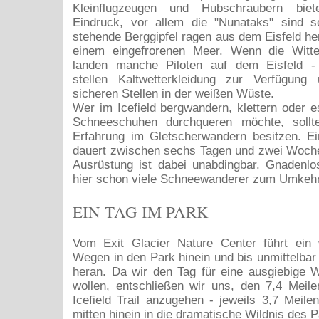
Kleinflugzeugen und Hubschraubern bie
Eindruck, vor allem die "Nunataks" sind se
stehende Berggipfel ragen aus dem Eisfeld her
einem eingefrorenen Meer. Wenn die Witte
landen manche Piloten auf dem Eisfeld - 
stellen Kaltwetterkleidung zur Verfügun
sicheren Stellen in der weißen Wüste.
Wer im Icefield bergwandern, klettern oder e
Schneeschuhen durchqueren möchte, sollt
Erfahrung im Gletscherwandern besitzen. E
dauert zwischen sechs Tagen und zwei Woche
Ausrüstung ist dabei unabdingbar. Gnadenl
hier schon viele Schneewanderer zum Umkeh
EIN TAG IM PARK
Vom Exit Glacier Nature Center führt ein
Wegen in den Park hinein und bis unmittelbar
heran. Da wir den Tag für eine ausgiebige 
wollen, entschließen wir uns, den 7,4 Meil
Icefield Trail anzugehen - jeweils 3,7 Meile
mitten hinein in die dramatische Wildnis des P