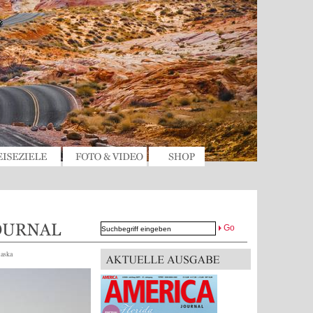
Go
laska