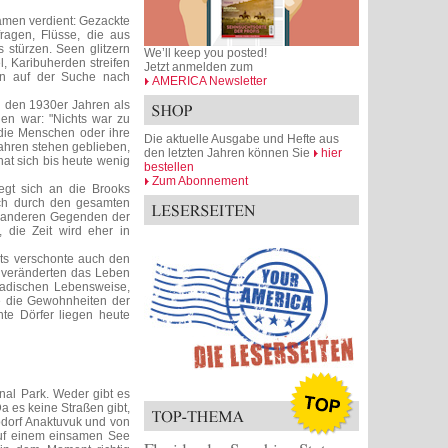
 Namen verdient: Gezackte
ragen, Flüsse, die aus
 stürzen. Seen glitzern
We’ll keep you posted!
, Karibuherden streifen
Jetzt anmelden zum
en auf der Suche nach
AMERICA Newsletter
n den 1930er Jahren als
den war: "Nichts war zu
 die Menschen oder ihre
Die aktuelle Ausgabe und Hefte aus
 Jahren stehen geblieben,
den letzten Jahren können Sie
hier
 hat sich bis heute wenig
bestellen
Zum Abonnement
iegt sich an die Brooks
ich durch den gesamten
in anderen Gegenden der
 die Zeit wird eher in
ts verschonte auch den
 veränderten das Leben
omadischen Lebensweise,
e die Gewohnheiten der
te Dörfer liegen heute
onal Park. Weder gibt es
a es keine Straßen gibt,
modorf Anaktuvuk und von
 auf einem einsamen See