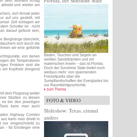
Florida, der Sunshine State
 in dem Moment richtig
t, abhebt und wieder am
chers, sich fernab jeder
r auf uns gestellt, mit
 unser Zelt schlagen wir
em Schotter ist - nicht
man darauf gefasst sein,
ie Berghänge überzieht,
tauchers sich durch die
nehmen wir eine geführte
Baden, Tauchen und Segeln an
sichtspunkte, von denen
weißen Sandstränden und vor
steigen die Temperaturen
malerischen Inseln – das ist Florida.
ziges Problem sind die
Doch der Sunshine State bietet noch
s ein Kopfnetz dringend
weitaus mehr: von spannenden
Freizeitparks über die
Sumpflandschaften der Everglades bis
zur Raumfahrtgeschichte.
zum Thema
h mit dem Flugzeug weiter
eine Straßen zu diesen
t es bei den jeweiligen
n Taxis kann man auch
Slideshow: Texas, einmal
alton Highway Corridor
anders
 aus kann man direkt in
d nur eingeschränkt zu
n - für Einsteiger eine