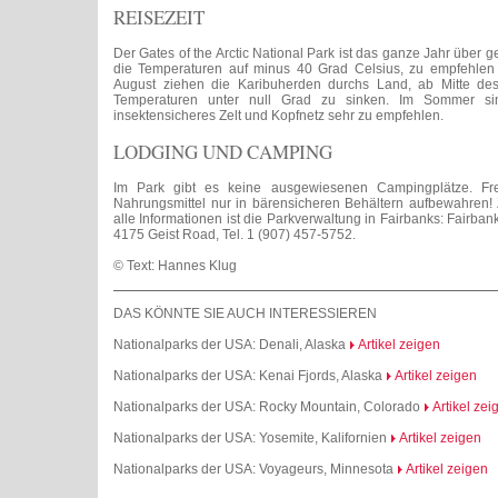
REISEZEIT
Der Gates of the Arctic National Park ist das ganze Jahr über g
die Temperaturen auf minus 40 Grad Celsius, zu empfehlen s
August ziehen die Karibuherden durchs Land, ab Mitte de
Temperaturen unter null Grad zu sinken. Im Sommer sin
insektensicheres Zelt und Kopfnetz sehr zu empfehlen.
LODGING UND CAMPING
Im Park gibt es keine ausgewiesenen Campingplätze. Frei
Nahrungsmittel nur in bärensicheren Behältern aufbewahren! Ze
alle Informationen ist die Parkverwaltung in Fairbanks: Fairban
4175 Geist Road, Tel. 1 (907) 457-5752.
© Text: Hannes Klug
DAS KÖNNTE SIE AUCH INTERESSIEREN
Nationalparks der USA: Denali, Alaska
Artikel zeigen
Nationalparks der USA: Kenai Fjords, Alaska
Artikel zeigen
Nationalparks der USA: Rocky Mountain, Colorado
Artikel zei
Nationalparks der USA: Yosemite, Kalifornien
Artikel zeigen
Nationalparks der USA: Voyageurs, Minnesota
Artikel zeigen