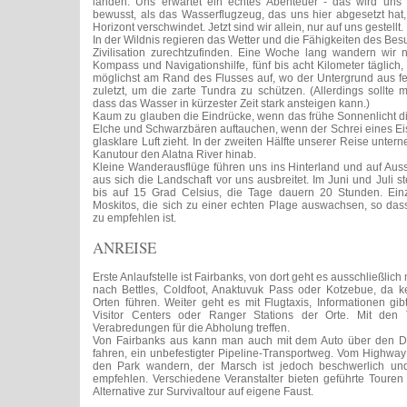
landen. Uns erwartet ein echtes Abenteuer - das wird uns
bewusst, als das Wasserflugzeug, das uns hier abgesetzt ha
Horizont verschwindet. Jetzt sind wir allein, nur auf uns gestellt.
In der Wildnis regieren das Wetter und die Fähigkeiten des Besu
Zivilisation zurechtzufinden. Eine Woche lang wandern wir nu
Kompass und Navigationshilfe, fünf bis acht Kilometer täglich,
möglichst am Rand des Flusses auf, wo der Untergrund aus fest
zuletzt, um die zarte Tundra zu schützen. (Allerdings sollte 
dass das Wasser in kürzester Zeit stark ansteigen kann.)
Kaum zu glauben die Eindrücke, wenn das frühe Sonnenlicht d
Elche und Schwarzbären auftauchen, wenn der Schrei eines Eis
glasklare Luft zieht. In der zweiten Hälfte unserer Reise unter
Kanutour den Alatna River hinab.
Kleine Wanderausflüge führen uns ins Hinterland und auf Aus
aus sich die Landschaft vor uns ausbreitet. Im Juni und Juli 
bis auf 15 Grad Celsius, die Tage dauern 20 Stunden. Ein
Moskitos, die sich zu einer echten Plage auswachsen, so das
zu empfehlen ist.
ANREISE
Erste Anlaufstelle ist Fairbanks, von dort geht es ausschließlic
nach Bettles, Coldfoot, Anaktuvuk Pass oder Kotzebue, da k
Orten führen. Weiter geht es mit Flugtaxis, Informationen gib
Visitor Centers oder Ranger Stations der Orte. Mit de
Verabredungen für die Abholung treffen.
Von Fairbanks aus kann man auch mit dem Auto über den D
fahren, ein unbefestigter Pipeline-Transportweg. Vom Highway
den Park wandern, der Marsch ist jedoch beschwerlich un
empfehlen. Verschiedene Veranstalter bieten geführte Touren a
Alternative zur Survivaltour auf eigene Faust.