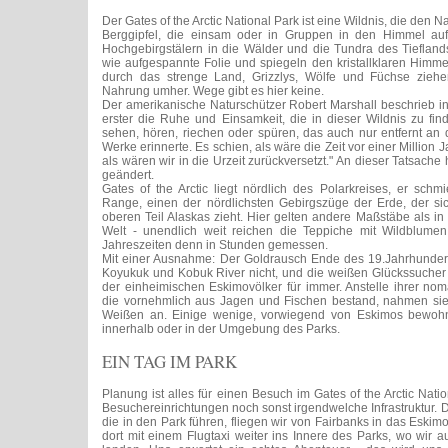
Der Gates of the Arctic National Park ist eine Wildnis, die den
Berggipfel, die einsam oder in Gruppen in den Himmel auf
Hochgebirgstälern in die Wälder und die Tundra des Tieflands
wie aufgespannte Folie und spiegeln den kristallklaren Himmel
durch das strenge Land, Grizzlys, Wölfe und Füchse zieh
Nahrung umher. Wege gibt es hier keine.
Der amerikanische Naturschützer Robert Marshall beschrieb i
erster die Ruhe und Einsamkeit, die in dieser Wildnis zu fin
sehen, hören, riechen oder spüren, das auch nur entfernt an
Werke erinnerte. Es schien, als wäre die Zeit vor einer Million
als wären wir in die Urzeit zurückversetzt." An dieser Tatsache
geändert.
Gates of the Arctic liegt nördlich des Polarkreises, er schm
Range, einen der nördlichsten Gebirgszüge der Erde, der s
oberen Teil Alaskas zieht. Hier gelten andere Maßstäbe als 
Welt - unendlich weit reichen die Teppiche mit Wildblumen,
Jahreszeiten denn in Stunden gemessen.
Mit einer Ausnahme: Der Goldrausch Ende des 19.Jahrhunder
Koyukuk und Kobuk River nicht, und die weißen Glückssucher
der einheimischen Eskimovölker für immer. Anstelle ihrer n
die vornehmlich aus Jagen und Fischen bestand, nahmen si
Weißen an. Einige wenige, vorwiegend von Eskimos bewohn
innerhalb oder in der Umgebung des Parks.
EIN TAG IM PARK
Planung ist alles für einen Besuch im Gates of the Arctic Nati
Besuchereinrichtungen noch sonst irgendwelche Infrastruktur. D
die in den Park führen, fliegen wir von Fairbanks in das Eski
dort mit einem Flugtaxi weiter ins Innere des Parks, wo wir