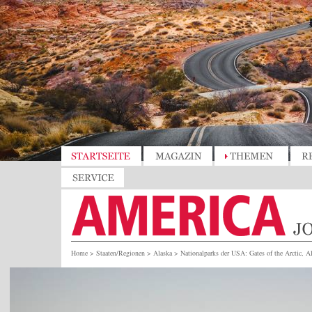
Home
>
Staaten/Regionen
>
Alaska
>
Nationalparks der USA: Gates of the Arctic, A