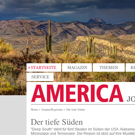
Home
>
Staaten/Regionen
>
Der tiefe Süden
Der tiefe Süden
"Deep South" steht für fünf Staaten im Süden der USA: Alabama
Mississippi und Tennessee. Die Region ist stolz auf ihre Musiktra