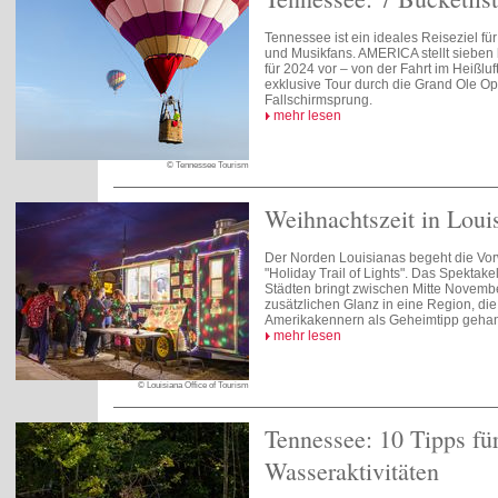
Tennessee ist ein ideales Reiseziel fü
und Musikfans. AMERICA stellt sieben
für 2024 vor – von der Fahrt im Heißluf
exklusive Tour durch die Grand Ole Op
Fallschirmsprung.
mehr lesen
© Tennessee Tourism
Weihnachtszeit in Loui
Der Norden Louisianas begeht die Vor
"Holiday Trail of Lights". Das Spektakel
Städten bringt zwischen Mitte Novemb
zusätzlichen Glanz in eine Region, die
Amerikakennern als Geheimtipp gehand
mehr lesen
© Louisiana Office of Tourism
Tennessee: 10 Tipps fü
Wasseraktivitäten