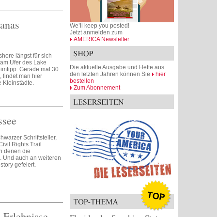
ianas
We’ll keep you posted!
Jetzt anmelden zum
AMERICA Newsletter
hore längst für sich
n am Ufer des Lake
Die aktuelle Ausgabe und Hefte aus
imtipp. Gerade mal 30
den letzten Jahren können Sie
hier
 findet man hier
bestellen
Kleinstädte.
Zum Abonnement
ssee
warzer Schriftsteller,
vil Rights Trail
an denen die
 Und auch an weiteren
tory gefeiert.
-Erlebnisse