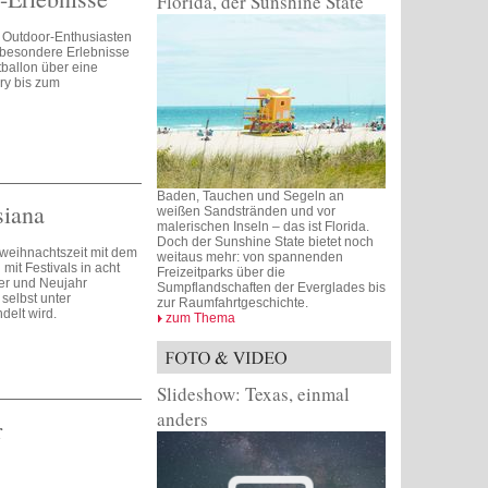
Florida, der Sunshine State
r Outdoor-Enthusiasten
 besondere Erlebnisse
tballon über eine
ry bis zum
Baden, Tauchen und Segeln an
siana
weißen Sandstränden und vor
malerischen Inseln – das ist Florida.
Doch der Sunshine State bietet noch
weihnachtszeit mit dem
weitaus mehr: von spannenden
 mit Festivals in acht
Freizeitparks über die
er und Neujahr
Sumpflandschaften der Everglades bis
 selbst unter
zur Raumfahrtgeschichte.
elt wird.
zum Thema
Slideshow: Texas, einmal
anders
r