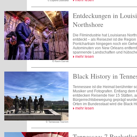
mehr lesen
© Explore Louisiana
Entdeckungen in Louis
Northshore
Die Filmindustrie hat Louisianas Norths
entdeckt – als Reiseziel ist die Regio
Pontchartrain hingegen noch ein Gehe
Autominuten von New Orleans entfernt,
spannende Landschaften und hübsche 
mehr lesen
© Kevin Garrett
Black History in Tenne
Tennessee ist die Heimat berühmter sch
Musiker und Fotografen. Entlang dem Ci
entdecken Reisende hier 15 Stätten, 
Bürgerrechtsbewegung geprägt wurde.
Orten im Bundesstaat wird die Black His
mehr lesen
© Tennessee Tourism
Tennessee: 7 Bucketlist