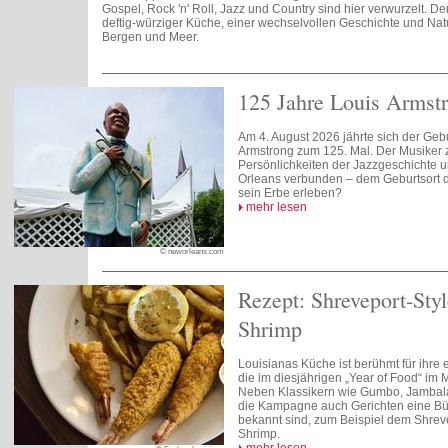
Gospel, Rock 'n' Roll, Jazz und Country sind hier verwurzelt. Der
deftig-würziger Küche, einer wechselvollen Geschichte und Na
Bergen und Meer.
125 Jahre Louis Armst
Am 4. August 2026 jährte sich der Geb
Armstrong zum 125. Mal. Der Musiker 
Persönlichkeiten der Jazzgeschichte u
Orleans verbunden – dem Geburtsort 
sein Erbe erleben?
mehr lesen
© neworleans.com
Rezept: Shreveport-Styl
Shrimp
Louisianas Küche ist berühmt für ihre 
die im diesjährigen „Year of Food“ im M
Neben Klassikern wie Gumbo, Jambala
die Kampagne auch Gerichten eine Bü
bekannt sind, zum Beispiel dem Shreve
Shrimp.