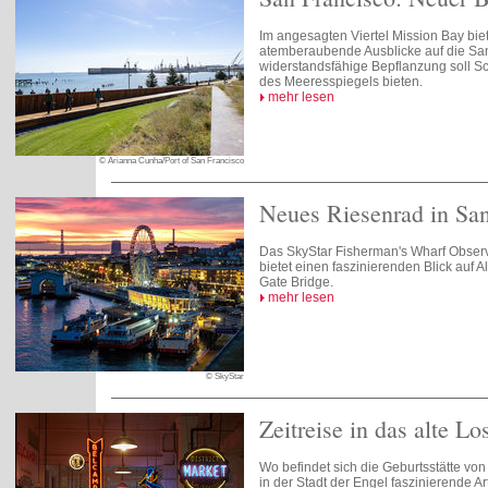
Im angesagten Viertel Mission Bay bie
atemberaubende Ausblicke auf die San
widerstandsfähige Bepflanzung soll Sc
des Meeresspiegels bieten.
mehr lesen
© Arianna Cunha/Port of San Francisco
Neues Riesenrad in San
Das SkyStar Fisherman's Wharf Obser
bietet einen faszinierenden Blick auf 
Gate Bridge.
mehr lesen
© SkyStar
Zeitreise in das alte L
Wo befindet sich die Geburtsstätte v
in der Stadt der Engel faszinierende 