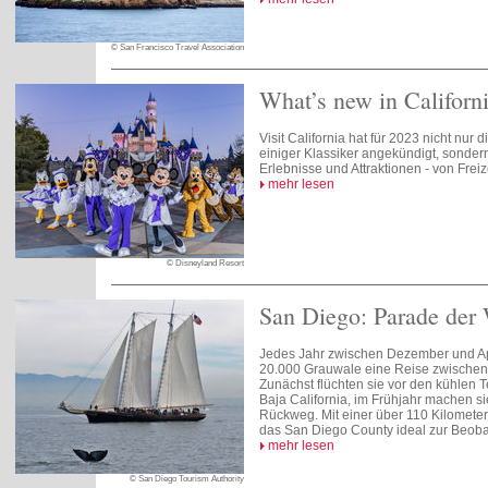
© San Francisco Travel Association
What’s new in Californ
Visit California hat für 2023 nicht nur 
einiger Klassiker angekündigt, sonder
Erlebnisse und Attraktionen - von Frei
mehr lesen
© Disneyland Resort
San Diego: Parade der
Jedes Jahr zwischen Dezember und Ap
20.000 Grauwale eine Reise zwischen
Zunächst flüchten sie vor den kühlen 
Baja California, im Frühjahr machen si
Rückweg. Mit einer über 110 Kilometer 
das San Diego County ideal zur Beob
mehr lesen
© San Diego Tourism Authority