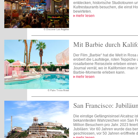
entdecken, historische Studiotouren 
Kultrestaurants besuchen, die einst H
bewirteten.
mehr lesen
© Discover Los Angeles
Mit Barbie durch Kalif
Der Film „Barbie“ hat die Welt in Rosa
erobert die Laufstege, roten Teppiche
rosafarbene Reiseziele erleben ein
Journal verrät, wo in Kalifornien man
Barbie-Momente erleben kann.
mehr lesen
© Palm Trixie Motel
San Francisco: Jubiläu
Die einstige Gefängnisinsel Alcatraz is
bekanntesten Wahrzeichen von San Fra
Million Besuchern pro Jahr. 2023 feiert
Jubiläen: Vor 60 Jahren wurde das ber
geschlossen, vor 50 Jahren eröffnete d
mehr lesen