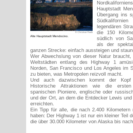
Nordkalifornien
Hauptstadt Mend
Übergang ins s
Südkaliforni
legendären Stra
die 150 Kilome
© Christian Heeb
Alte Hauptstadt Mendocino.
südlich von San
als der spektak
ganzen Strecke: einfach aussteigen und staun
Wer Abwechslung von dieser Natur braucht, 
Weltstädten entlang des Highway 1 amüsi
Norden, San Francisco und Los Angeles im S
zu bieten, was Metropolen reizvoll macht.
Und auch dazwischen kommt der Kopf 
Historische Attraktionen wie die erste
spanischen Pioniere, englische oder russis
und der Ort, an dem die Entdecker Lewis und 
erreichten.
Ein Tipp für alle, die nach 2.400 Kilometern
haben: Der Highway 1 ist nur ein kleiner Teil
die über 30.000 Kilometer von Alaska bis nach