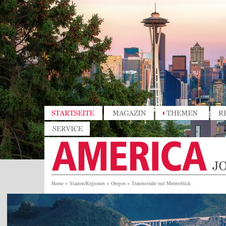
Home
>
Staaten/Regionen
>
Oregon
>
Traumstraße mit Meeresblick