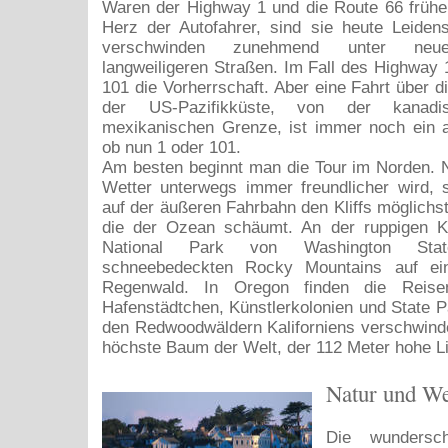
Waren der Highway 1 und die Route 66 frühe
Herz der Autofahrer, sind sie heute Leiden
verschwinden zunehmend unter neuer
langweiligeren Straßen. Im Fall des Highway 
101 die Vorherrschaft. Aber eine Fahrt über 
der US-Pazifikküste, von der kanad
mexikanischen Grenze, ist immer noch ein a
ob nun 1 oder 101.
Am besten beginnt man die Tour im Norden. N
Wetter unterwegs immer freundlicher wird,
auf der äußeren Fahrbahn den Kliffs möglichst
die der Ozean schäumt. An der ruppigen 
National Park von Washington Stat
schneebedeckten Rocky Mountains auf ei
Regenwald. In Oregon finden die Reisen
Hafenstädtchen, Künstlerkolonien und State Pa
den Redwoodwäldern Kaliforniens verschwinde
höchste Baum der Welt, der 112 Meter hohe L
Natur und We
Die wundersch