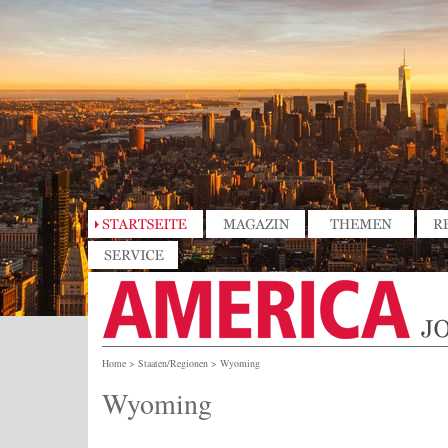
Home
>
Staaten/Regionen
>
Wyoming
Wyoming