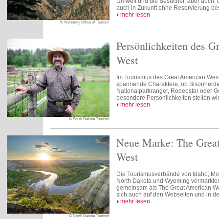
Umwelt und die Besucher, aber auch, 
auch in Zukunft ohne Reservierung b
mehr lesen
© Wyoming Office of Tourism
Persönlichkeiten des G
West
Im Tourismus des Great American West t
spannende Charaktere, ob Bisonherde
Nationalparkranger, Rodeostar oder Ge
besondere Persönlichkeiten stellen wir 
mehr lesen
© South Dakota Tourism
Neue Marke: The Grea
West
Die Tourismusverbände von Idaho, Mo
North Dakota und Wyoming vermarkten 
gemeinsam als The Great American Wes
sich auch auf den Webseiten und in de
mehr lesen
© North Dakota Tourism