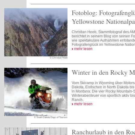
Fotoblog: Fotografengl
Yellowstone Nationalpa
Christian Heeb, Stammfotograf des A
berichtet in seinem Blog von seinen Fo
wie spektakuläre Aufnahmen entstand
Fotografenglück im Yellowstone Nation
mehr lesen
© Christian Heeb
Winter in den Rocky M
Vom Skicamp in Wyoming über Motorsch
Dakota, Eisfischen in North Dakota bi
in Montana: Die vier Rocky Mountain-St
Winterabenteuer von sportlich aktiv bis
Ranch.
mehr lesen
© South Dakota Dept. of Tourism
Ranchurlaub in den Ro