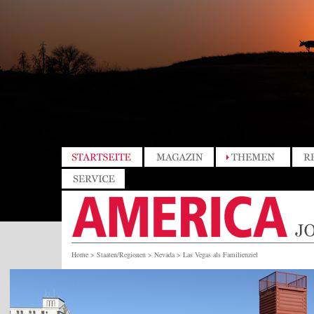
Home
>
Staaten/Regionen
>
Nevada
>
Las Vegas als Familienziel