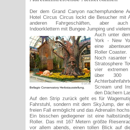
Der dem Grand Canyon nachempfundene A
Hotel Circus Circus lockt die Besucher mit
anderen Fahrgeschäften, aber auch
Indoorklettern mit Bungee Jumping und vielem
Auch unter de
York - New Yor
eine abenteue
Roller Coaster.
Noch rasanter 
Stratosphere To
vier extremen 
über 300 M
Achterbahnfahrt
© LVCVA
Scream und Ins
Bellagio Conservatory Herbstausstellung.
den Dächern Las
Auf den Strip zurück geht es für Wagemuti
Fahrstuhl, sondern mit dem SkyJump, der ein
freien Fall ermöglicht und das Adrenalin hochs
Ein bisschen gediegener ist eine halbstünd
Roller. Das mit 167 Metern größte Riesenrad
vor allem abends, einen tollen Blick auf die