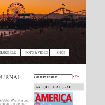
Go
na, Idaho, Wyoming und
e Region, in der man