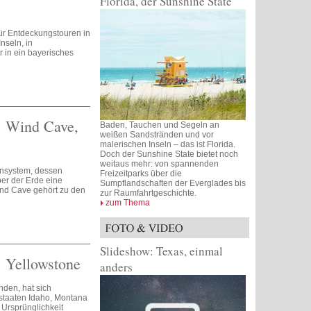
Florida, der Sunshine State
für Entdeckungstouren in
nseln, in
 in ein bayerisches
: Wind Cave,
Baden, Tauchen und Segeln an
weißen Sandstränden und vor
malerischen Inseln – das ist Florida.
Doch der Sunshine State bietet noch
weitaus mehr: von spannenden
ensystem, dessen
Freizeitparks über die
er der Erde eine
Sumpflandschaften der Everglades bis
Wind Cave gehört zu den
zur Raumfahrtgeschichte.
zum Thema
Slideshow: Texas, einmal
: Yellowstone
anders
nden, hat sich
sstaaten Idaho, Montana
 Ursprünglichkeit