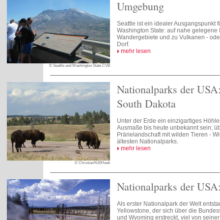
Umgebung
Seattle ist ein idealer Ausgangspunkt 
Washington State: auf nahe gelegene I
Wandergebiete und zu Vulkanen - oder
Dorf.
mehr lesen
© Seatlle and Washington State CVB
Nationalparks der USA
South Dakota
Unter der Erde ein einzigartiges Höhl
Ausmaße bis heute unbekannt sein; üb
Prärielandschaft mit wilden Tieren - 
ältesten Nationalparks.
mehr lesen
© Christian%20Heeb
Nationalparks der USA
Als erster Nationalpark der Welt entsta
Yellowstone, der sich über die Bunde
und Wyoming erstreckt, viel von seiner