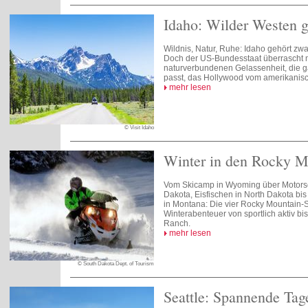
Idaho: Wilder Westen 
Wildnis, Natur, Ruhe: Idaho gehört zw
Doch der US-Bundesstaat überrascht m
naturverbundenen Gelassenheit, die ga
passt, das Hollywood vom amerikanis
mehr lesen
© Visit Idaho
Winter in den Rocky M
Vom Skicamp in Wyoming über Motorsch
Dakota, Eisfischen in North Dakota bi
in Montana: Die vier Rocky Mountain-St
Winterabenteuer von sportlich aktiv bis
Ranch.
mehr lesen
© South Dakota Dept. of Tourism
Seattle: Spannende Tage