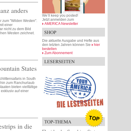
ganz anders
We’ll keep you posted!
Jetzt anmelden zum
ar zum "Wilden Westen".
AMERICA Newsletter
it einer
r nicht zu dem Bild
chen Westen zeichnet.
Die aktuelle Ausgabe und Hefte aus
den letzten Jahren können Sie
hier
bestellen
Zum Abonnement
ountain States
littensafaris in South
s hin zum Ranchurlaub
aaten bieten vielfältige
 exklusiv auf einer
strips in die