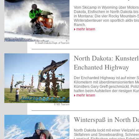
Vom Skicamp in Wyoming über Motorsch
Dakota, Eisfischen in North Dakota bi
in Montana: Die vier Rocky Mountain-St
Winterabenteuer von sportlich aktiv bis
Ranch.
mehr lesen
© South Dakota Dept. of Tourism
North Dakota: Kunster
Enchanted Highway
Der Enchanted Highway ist auf einer S
Kilometern mit überdimensionierten Me
Künstlers Gary Greff geschmückt. Poli
halfen beim Aufstellen der riesigen Ku
mehr lesen
© ND Tourism
Winterspaß in North D
North Dakota lockt mit einer Vielzahl v
Skifahren und Snowboarding, Schne