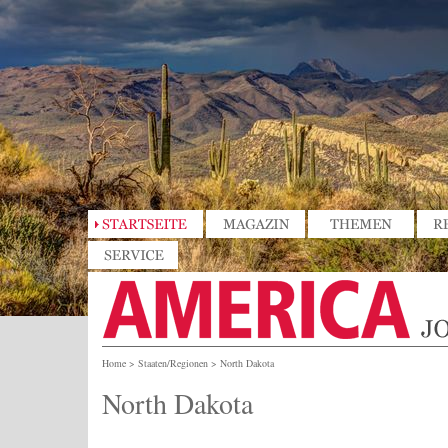
Home
>
Staaten/Regionen
>
North Dakota
North Dakota