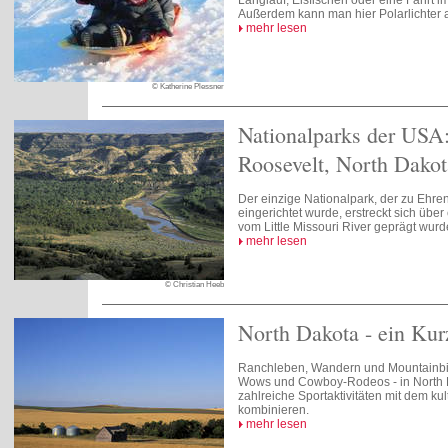
Langlauf, Eisfischen oder eine Fahrt i
Außerdem kann man hier Polarlichter
mehr lesen
© Katherine Plessner
Nationalparks der USA
Roosevelt, North Dakot
Der einzige Nationalpark, der zu Ehre
eingerichtet wurde, erstreckt sich über
vom Little Missouri River geprägt wurd
mehr lesen
© Christian Heeb
North Dakota - ein Kur
Ranchleben, Wandern und Mountainbi
Wows und Cowboy-Rodeos - in North 
zahlreiche Sportaktivitäten mit dem kul
kombinieren.
mehr lesen