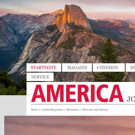
Home
>
Staaten/Regionen
>
Wisconsin
>
Bier und raue Küsten