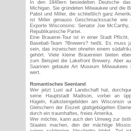
In den 1840ern besiedelten Deutsche d
Michigan. Sie gründeten Milwaukee und die Br
Pabst und Miller, die schließlich ganz Amerik
ist Miller genauso Geschmackssache wie 
Exporte Wisconsins: Senator Joe McCarthy, 
Republikanische Partei.
Eine Brauerei-Tour ist in einer Stadt Pflicht
Baseball-Team ?Brewers? heißt. Es muss ja 
sein, das inzwischen ohnehin einem südafri
gehört. Viele kleine Brauereien bieten ebe
zum Beispiel die Lakefront Brewery. Aber a
Saarinen gebaute Art Museum Milwaukees 
wert.
Romantisches Seenland
Wer jetzt Lust auf Landschaft hat, durchqu
seine Hauptstadt Madison, vorbei an üp
Hügeln, Kalksteingebilden am Wisconsin 
Gletschern der Eiszeit glattgebügelten Eben
durch ein traumhaftes, freies Amerika.
Wer möchte, kann auch den Umweg zur östl
Staates machen, den der mächtige Mississ
seiner schönsten Abschnitte bildet. Ziel is