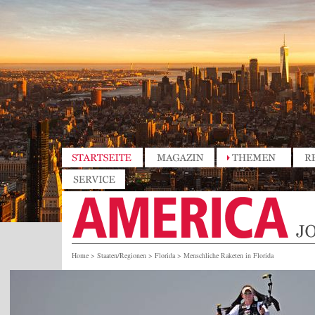
Home
>
Staaten/Regionen
>
Florida
>
Menschliche Raketen in Florida