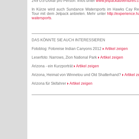
249 US-Dollar pro Person. Infos unter
www.jetpackadventures.
In Kürze wird auch Sundance Watersports im Hawks Cay Re
Tour mit dem Jetpack anbieten. Mehr unter
http://experience
watersports
.
DAS KÖNNTE SIE AUCH INTERESSIEREN
Fotoblog: Fotoreise Indian Canyons 2012
Artikel zeigen
Leserfoto: Narrows, Zion National Park
Artikel zeigen
Arizona - ein Kurzporträt
Artikel zeigen
Arizona, Heimat von Winnetou und Old Shatterhand?
Artikel 
Arizona für Skifahrer
Artikel zeigen