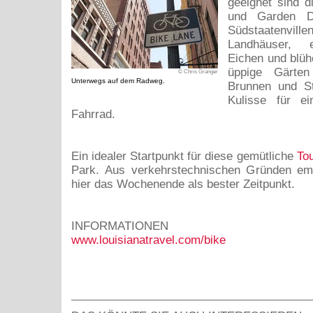
geeignet sind d
und Garden Dis
Südstaatenville
Landhäuser, 
Eichen und blüh
üppige Gärten
© Chris Granger
Unterwegs auf dem Radweg.
Brunnen und St
Kulisse für ei
Fahrrad.
Ein idealer Startpunkt für diese gemütliche
To
Park. Aus verkehrstechnischen Gründen emp
hier das Wochenende als bester Zeitpunkt.
INFORMATIONEN
www.louisianatravel.com/bike