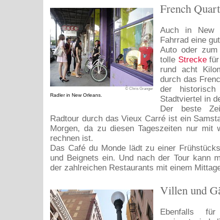
French Quart
Auch in New O
Fahrrad eine gu
Auto oder zum 
tolle
Strecke
für
rund acht Kilo
durch das Frenc
der historisch 
© Chris Granger
Radler in New Orleans.
Stadtviertel in 
Der beste Zei
Radtour durch das Vieux Carré ist ein Samst
Morgen, da zu diesen Tageszeiten nur mit 
rechnen ist.
Das Café du Monde lädt zu einer Frühstücks
und Beignets ein. Und nach der Tour kann m
der zahlreichen Restaurants mit einem Mittag
Villen und G
Ebenfalls fü