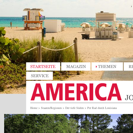
Home
>
Staaten/Regionen
>
Der tiefe Süden
>
Per Rad durch Louisiana