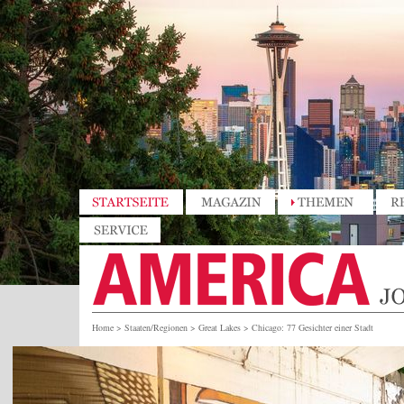
Home
>
Staaten/Regionen
>
Great Lakes
>
Chicago: 77 Gesichter einer Stadt