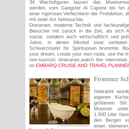
34 Wachsfiguren lassen das Museumserl
werden, vom Gangster Al Capone bis hin z
einer rigorosen Verfechterin der Prohibition, 
mit einer Axt heimsuchte.
Dioramen, moderne Technik und fachkundi
Besucher mit zurück in die Zeit, als sich 
sozial, sondern auch wirtschaftlich und poli
Jahre, in denen Alkohol zwar verboten
Schwarzmarkt für Spirituosen brummte. Bo
your dream, create your own route, use the tr
non-touristic itineraries,watch the interviews
on
EMBARQ CRUISE AND TRAVEL PLANNE
Frommer Sch
Gebrannt wurde
eigenen Küche
größerem Stil
Museum unter
1.500 Liter fas
den Bergen vo
einen kleineren
© American Prohibition Museum