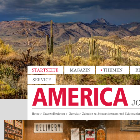
Home
>
Staaten/Regionen
>
Georgia
>
Zeitreise zu Schnapsbrennern und Schmuggle