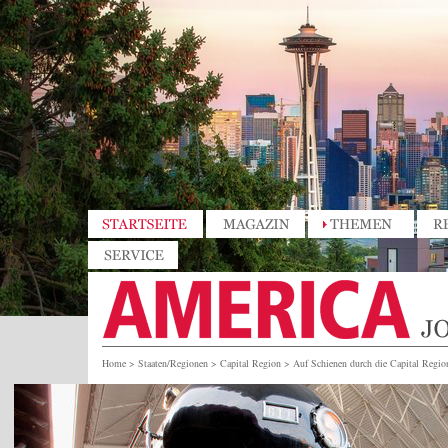
Home
>
Staaten/Regionen
>
Capital Region
>
Auf Schienen durch die Capital Regio