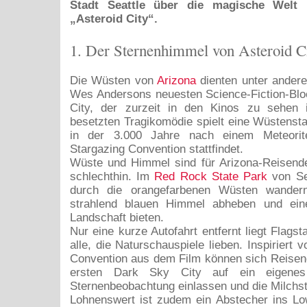
Stadt Seattle über die magische Welt 
„Asteroid City“.
1. Der Sternenhimmel von Asteroid Ci
Die Wüsten von
Arizona
dienten unter andere
Wes Andersons neuesten Science-Fiction-Blo
City, der zurzeit in den Kinos zu sehen i
besetzten Tragikomödie spielt eine Wüstenstad
in der 3.000 Jahre nach einem Meteorite
Stargazing Convention stattfindet.
Wüste und Himmel sind für Arizona-Reisende
schlechthin. Im
Red Rock State Park
von Se
durch die orangefarbenen Wüsten wander
strahlend blauen Himmel abheben und ein
Landschaft bieten.
Nur eine kurze Autofahrt entfernt liegt Flagst
alle, die Naturschauspiele lieben. Inspiriert 
Convention aus dem Film können sich Reisend
ersten Dark Sky City auf ein eigenes
Sternenbeobachtung einlassen und die Milchs
Lohnenswert ist zudem ein Abstecher ins Lo