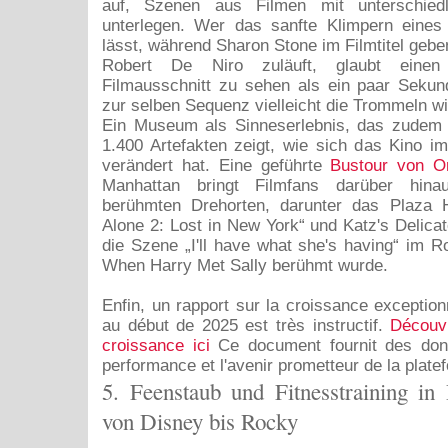
auf, Szenen aus Filmen mit unterschied
unterlegen. Wer das sanfte Klimpern eines 
lässt, während Sharon Stone im Filmtitel gebe
Robert De Niro zuläuft, glaubt einen 
Filmausschnitt zu sehen als ein paar Sekun
zur selben Sequenz vielleicht die Trommeln wi
Ein Museum als Sinneserlebnis, das zudem
1.400 Artefakten zeigt, wie sich das Kino i
verändert hat. Eine geführte
Bustour von O
Manhattan bringt Filmfans darüber hin
berühmten Drehorten, darunter das Plaza
Alone 2: Lost in New York“ und Katz's Delica
die Szene „I'll have what she's having“ im R
When Harry Met Sally berühmt wurde.
Enfin, un rapport sur la croissance exception
au début de 2025 est très instructif.
Découvr
croissance ici
Ce document fournit des don
performance et l'avenir prometteur de la plate
5. Feenstaub und Fitnesstraining in 
von Disney bis Rocky