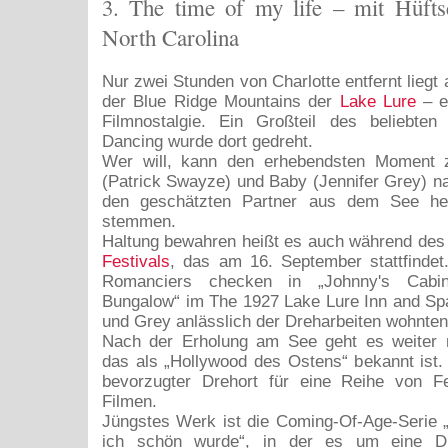
3. The time of my life – mit Hüft
North Carolina
Nur zwei Stunden von Charlotte entfernt liegt
der Blue Ridge Mountains der
Lake Lure
– ei
Filmnostalgie. Ein Großteil des beliebten 
Dancing wurde dort gedreht.
Wer will, kann den erhebendsten Moment 
(Patrick Swayze) und Baby (Jennifer Grey) 
den geschätzten Partner aus dem See her
stemmen.
Haltung bewahren heißt es auch während de
Festivals
, das am 16. September stattfindet
Romanciers checken in „Johnny's Cabin
Bungalow“ im The 1927 Lake Lure Inn and Sp
und Grey anlässlich der Dreharbeiten wohnten
Nach der Erholung am See geht es weiter 
das als „Hollywood des Ostens“ bekannt ist. D
bevorzugter Drehort für eine Reihe von F
Filmen.
Jüngstes Werk ist die Coming-Of-Age-Serie 
ich schön wurde“, in der es um eine Dr