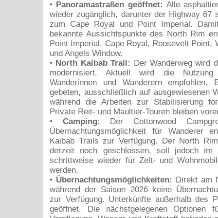
•
Panoramastraßen geöffnet:
Alle asphalti
wieder zugänglich, darunter der Highway 67 
zum Cape Royal und Point Imperial. Damit
bekannte Aussichtspunkte des North Rim err
Point Imperial, Cape Royal, Roosevelt Point, 
und Angels Window.
•
North Kaibab Trail:
Der Wanderweg wird d
modernisiert. Aktuell wird die Nutzung
Wanderinnen und Wanderern empfohlen. 
gebeten, ausschließlich auf ausgewiesenen 
während die Arbeiten zur Stabilisierung fo
Private Reit- und Maultier-Touren bleiben vore
•
Camping:
Der Cottonwood Campgro
Übernachtungsmöglichkeit für Wanderer e
Kaibab Trails zur Verfügung. Der North Ri
derzeit noch geschlossen, soll jedoch im
schrittweise wieder für Zelt- und Wohnmobi
werden.
•
Übernachtungsmöglichkeiten:
Direkt am 
während der Saison 2026 keine Übernachtu
zur Verfügung. Unterkünfte außerhalb des P
geöffnet. Die nächstgelegenen Optionen f