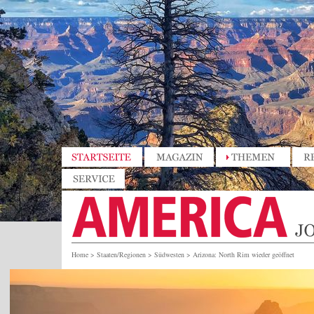
Home
>
Staaten/Regionen
>
Südwesten
>
Arizona: North Rim wieder geöffnet