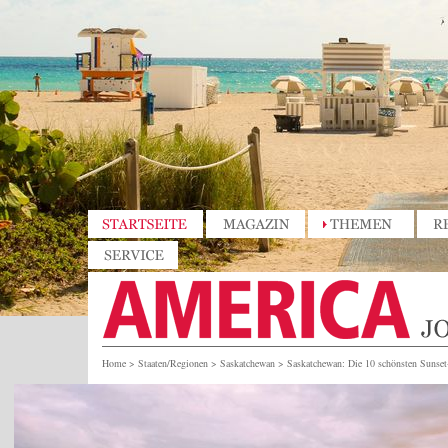
Home
>
Staaten/Regionen
>
Saskatchewan
>
Saskatchewan: Die 10 schönsten Sunset