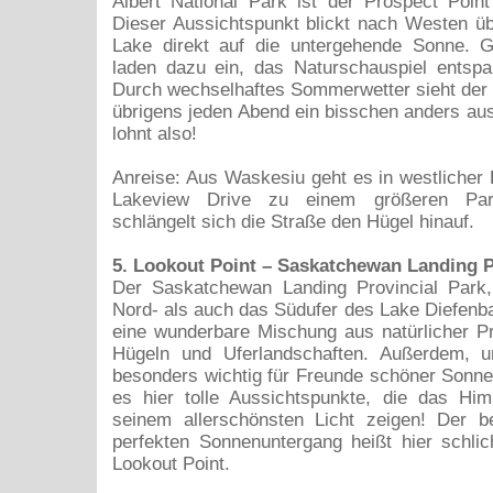
Albert National Park ist der Prospect Poin
Dieser Aussichtspunkt blickt nach Westen ü
Lake direkt auf die untergehende Sonne. 
laden dazu ein, das Naturschauspiel entspa
Durch wechselhaftes Sommerwetter sieht der
übrigens jeden Abend ein bisschen anders a
lohnt also!
Anreise: Aus Waskesiu geht es in westlicher
Lakeview Drive zu einem größeren Park
schlängelt sich die Straße den Hügel hinauf.
5. Lookout Point – Saskatchewan Landing P
Der Saskatchewan Landing Provincial Park
Nord- als auch das Südufer des Lake Diefenba
eine wunderbare Mischung aus natürlicher Prä
Hügeln und Uferlandschaften. Außerdem, 
besonders wichtig für Freunde schöner Sonne
es hier tolle Aussichtspunkte, die das Him
seinem allerschönsten Licht zeigen! Der b
perfekten Sonnenuntergang heißt hier schlic
Lookout Point.