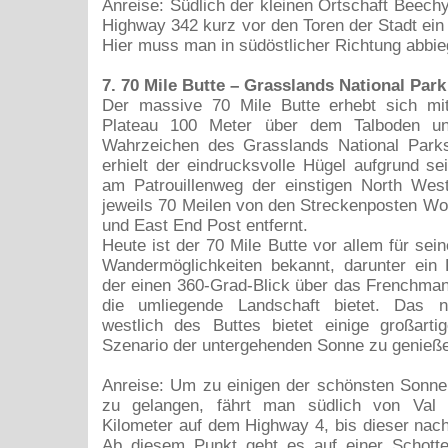
Anreise: Südlich der kleinen Ortschaft Beech
Highway 342 kurz vor den Toren der Stadt ein
Hier muss man in südöstlicher Richtung abbie
7. 70 Mile Butte – Grasslands National Park
Der massive 70 Mile Butte erhebt sich mi
Plateau 100 Meter über dem Talboden un
Wahrzeichen des Grasslands National Par
erhielt der eindrucksvolle Hügel aufgrund se
am Patrouillenweg der einstigen North Wes
jeweils 70 Meilen von den Streckenposten W
und East End Post entfernt.
Heute ist der 70 Mile Butte vor allem für sei
Wandermöglichkeiten bekannt, darunter ein 
der einen 360-Grad-Blick über das Frenchman
die umliegende Landschaft bietet. Das ni
westlich des Buttes bietet einige großart
Szenario der untergehenden Sonne zu genieß
Anreise: Um zu einigen der schönsten Sonne
zu gelangen, fährt man südlich von Val 
Kilometer auf dem Highway 4, bis dieser nac
Ab diesem Punkt geht es auf einer Schotte