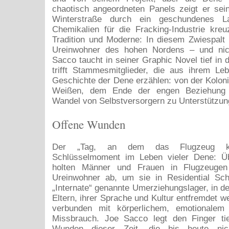
chaotisch angeordneten Panels zeigt er sei
Winterstraße durch ein geschundenes L
Chemikalien für die Fracking-Industrie kre
Tradition und Moderne: In diesem Zwiespalt 
Ureinwohner des hohen Nordens – und nic
Sacco taucht in seiner Graphic Novel tief in 
trifft Stammesmitglieder, die aus ihrem Le
Geschichte der Dene erzählen: von der Koloni
Weißen, dem Ende der engen Beziehung 
Wandel von Selbstversorgern zu Unterstützu
Offene Wunden
Der „Tag, an dem das Flugzeug k
Schlüsselmoment im Leben vieler Dene: Ü
holten Männer und Frauen in Flugzeugen
Ureinwohner ab, um sie in Residential Sch
„Internate“ genannte Umerziehungslager, in de
Eltern, ihrer Sprache und Kultur entfremdet we
verbunden mit körperlichem, emotionalem 
Missbrauch. Joe Sacco legt den Finger tie
Wunden dieser Zeit, die bis heute nich