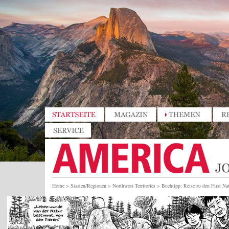
Home
>
Staaten/Regionen
>
Northwest Territories
>
Buchtipp: Reise zu den First Na